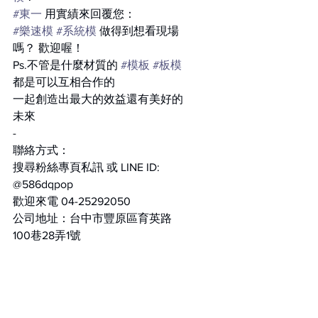
#東一
 用實績來回覆您：
#樂速模
#系統模
 做得到想看現場
嗎？ 歡迎喔！
Ps.不管是什麼材質的 
#模板
#板模
都是可以互相合作的
一起創造出最大的效益還有美好的
未來
-
聯絡方式：
搜尋粉絲專頁私訊 或 LINE ID: 
@586dqpop
歡迎來電 04-25292050
公司地址：台中市豐原區育英路
100巷28弄1號