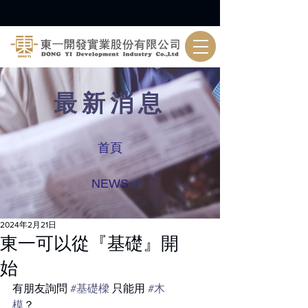
最新消息
首頁
NEWS
2024年2月21日
東一可以從『基礎』開
始
有朋友詢問 
#基礎樑
 只能用 
#木
模
？