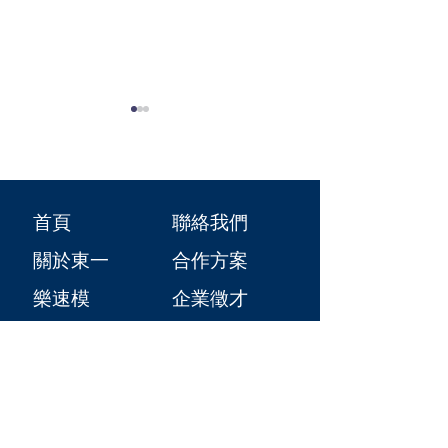
首頁
聯絡我們
【徵才】月薪 3.6 萬
【全台唯一 MIT 樂速
關於東一
合作方案
起！免經驗、免技
模】6 大黃金規格全
術！像拼樂高一樣的
面進駐！比木模更精
樂速模
​企業徵才
科技建材「樂速模」
準，比鋁模更靈活！
工程實績
徵人囉！
工班培訓